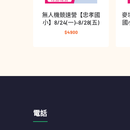
無人機競速營【忠孝國
麥
小】8/24(一)~8/28(五)
國小
$4900
電話